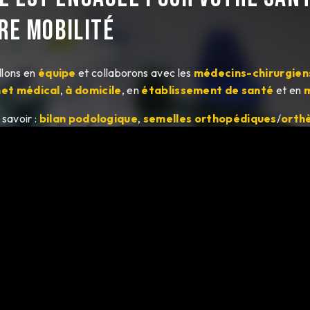
re mobilité
illons en
équipe
et collaborons avec les
médecins-chirurgien
net médical
,
à domicile
, en
établissement de santé
et en
m
à savoir :
bilan podologique
,
semelles orthopédiques
/
orth
t attelles d'orteil
,
soins de pédicurie
,
prise en charge d
tements
et
appareillages
sont réalisés dans nos
propres loc
logie
avec
podométrie électronique
sur
piste de marche
Nous contacter