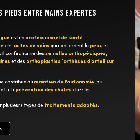
S PIEDS ENTRE MAINS EXPERTES
ogue
est un
professionnel de santé
lise des
actes de soins
qui concernent la
peau
et
. Il confectionne des
semelles orthopédiques
,
ires
et des
orthoplasties
(
orthèses d’orteil sur
ue contribue au
maintien de l’autonomie
, au
et à la
prévention des chutes
chez les
r plusieurs types de
traitements adaptés
.
s