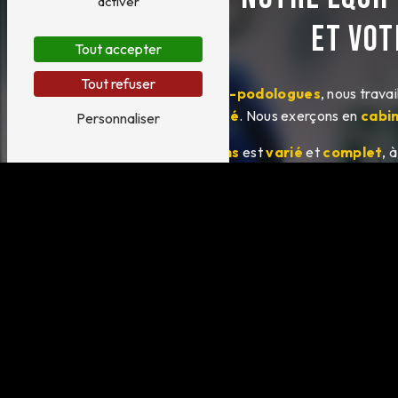
activer
et vot
Tout accepter
Tout refuser
Nous sommes des pédicures-podologues
, nous trava
santé
. Nous exerçons en
cabi
Personnaliser
Notre
éventail de prestations
est
varié
et
complet
, 
ou
3D
,
proprioceptives
,
orthèses e
Tous nos
trai
Vision dynamique de la podo