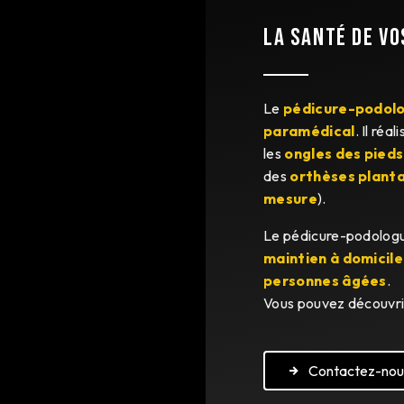
LA SANTÉ DE VO
Le
pédicure-podol
paramédical
. Il réa
les
ongles des pieds
des
orthèses planta
mesure
).
Le pédicure-podolog
maintien à domicile
personnes âgées
.
Vous pouvez découvri
Contactez-nou