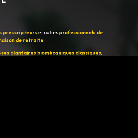
s prescripteurs
et autres
professionnels de
aison de retraite
.
èses plantaires biomécaniques classiques
,
es patients diabétiques
.
aux
.
et
tapis de course
.