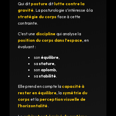
Qui dit
posture
dit
lutte contre la
gravité
. La posturologie s’intéresse à la
stratégie du corps
face à cette
contrainte.
C’est une
discipline
qui analyse la
position du corps dans l’espace
, en
évaluant :
son
équilibre
,
sa
stature
,
son
aplomb
,
sa
stabilité
.
Elle prend en compte la
capacité à
rester en équilibre
, la
symétrie du
corps
et la
perception visuelle de
l’horizontalité
.
Le
cabinet est équipé du système