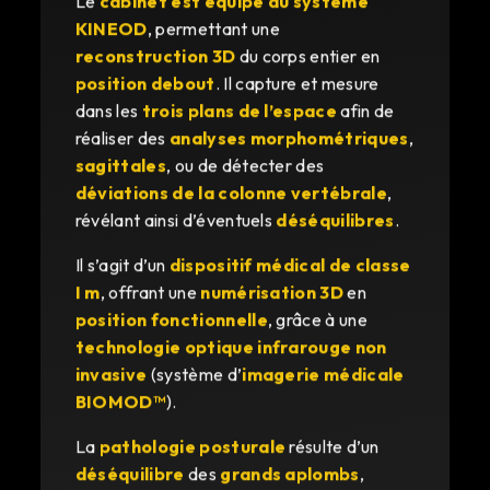
KINEOD
, permettant une
reconstruction 3D
du corps entier en
position debout
. Il capture et mesure
dans les
trois plans de l’espace
afin de
réaliser des
analyses morphométriques
,
sagittales
, ou de détecter des
déviations de la colonne vertébrale
,
révélant ainsi d’éventuels
déséquilibres
.
Il s’agit d’un
dispositif médical de classe
I m
, offrant une
numérisation 3D
en
position fonctionnelle
, grâce à une
technologie optique infrarouge non
invasive
(système d’
imagerie médicale
BIOMOD™
).
La
pathologie posturale
résulte d’un
déséquilibre
des
grands aplombs
,