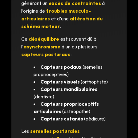
générant un
excès de contraintes
à
l’origine de
troubles musculo-
articulaires
et d’une
altération du
schéma moteur
.
Ce
déséquilibre
est souvent dû à
l’
asynchronisme
d’un ou plusieurs
capteurs posturaux
:
Capteurs podaux
(semelles
proprioceptives)
Capteurs visuels
(orthoptiste)
Capteurs mandibulaires
(dentiste)
Capteurs proprioceptifs
articulaires
(ostéopathe)
Capteurs cutanés
(pédicure)
Les
semelles posturales
neurosensorielles
utilisent le rôle de