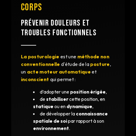
CORPS
PRÉVENIR DOULEURS ET
TROUBLES FONCTIONNELS
La posturologie
est une
méthode non
conventionnelle
d'étude de la
posture
,
un
acte moteur automatique
et
inconscient
qui permet :
d’adopter une
position érigée
,
de
stabiliser
cette position, en
statique
ou en
dynamique
,
de développer la
connaissance
spatiale de soi
par rapport à son
environnement
.