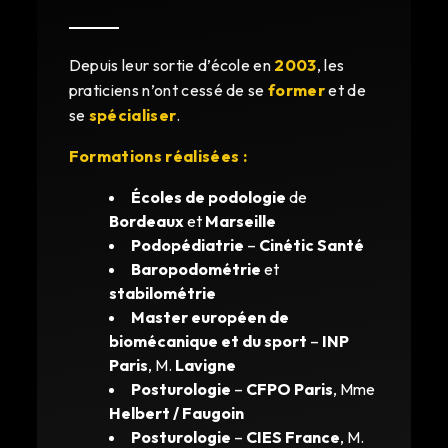
Depuis leur sortie d’école en
2003
, les
praticiens n’ont cessé de se
former
et de
se
spécialiser
.
Formations réalisées :
Écoles de podologie
de
Bordeaux
et
Marseille
Podopédiatrie
–
Cinétic Santé
Baropodométrie
et
stabilométrie
Master européen de
biomécanique et du sport
–
INP
Paris
, M.
Lavigne
Posturologie
–
CFPO Paris
, Mme
Helbert / Faugoin
Posturologie
–
CIES France
, M.