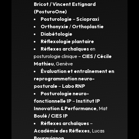
Bricot / Vincent Estignard
(PosturoOne)
Posturologie
–
Sciopraxi
Orthonyxie
/
Orthoplastie
Diabétologie
Réflexologie plantaire
Réflexes archaïques
en
posturologie clinique –
CIES / Cécile
Mathieu
, Genève
Évaluation et entraînement en
reprogrammation neuro-
posturale
–
Labo RNP
Posturologie neuro-
fonctionnelle IP
–
Institut IP
Innovation & Performance
, Mat
Boulé / CIES IP
Réflexes archaïques
–
Académie des Réflexes
, Lucas
Bourguignon