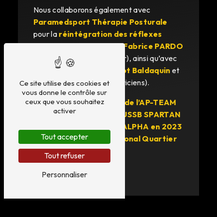
Nous collaborons également avec
Paramedsport Thérapie Posturale
pour la
réintégration des réflexes
archaïques
à
Aubagne
,
Fabrice PARDO
(spécialiste à Bouc-Bel-Air), ainsi qu’avec
NeuromedSport
(
Margot Baldaquin
et
Max Beretti
, psychomotriciens).
Ce site utilise des cookies et
vous donne le contrôle sur
Le cabinet a été
sponsor de l’AP-TEAM
ceux que vous souhaitez
en 2022
lors du
Tournoi USSB SPARTAN
activer
LEAGUE
, et de la
TEAM ALPHA en 2023
lors du
Tournoi International Quartier
Tout accepter
Ouest
.
Tout refuser
Personnaliser