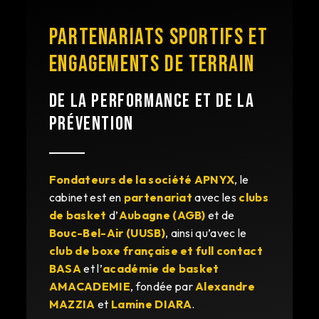
PARTENARIATS SPORTIFS ET
ENGAGEMENTS DE TERRAIN
DE LA PERFORMANCE ET DE LA
PRÉVENTION
Fondateurs de la société APNYX
, le
cabinet est en
partenariat
avec les
clubs
de basket
d’
Aubagne (AGB)
et de
Bouc-Bel-Air (UUSB)
, ainsi qu’avec le
club de boxe française et full contact
BASA
et l’
académie de basket
AMACADEMIE
, fondée par
Alexandre
MAZZIA
et
Lamine DIARA
.