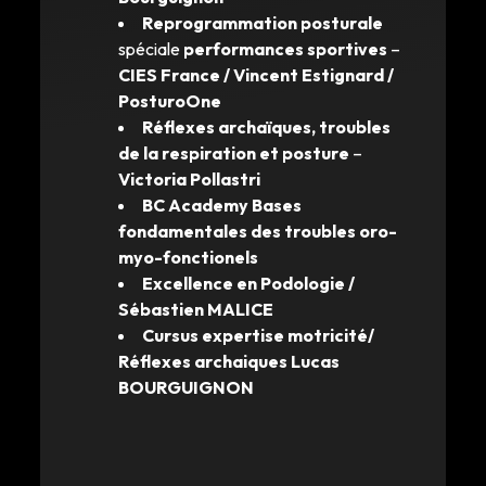
Reprogrammation posturale
spéciale
performances sportives
–
CIES France / Vincent Estignard /
PosturoOne
Réflexes archaïques, troubles
de la respiration et posture
–
Victoria Pollastri
BC Academy Bases
fondamentales des troubles oro-
myo-fonctionels
Excellence en Podologie /
Sébastien MALICE
Cursus expertise motricité/
Réflexes archaiques Lucas
BOURGUIGNON